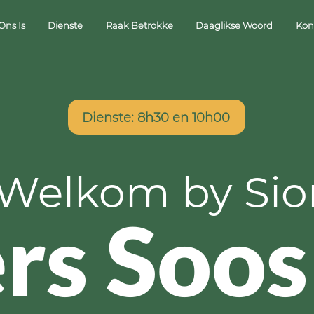
Ons Is
Dienste
Raak Betrokke
Daaglikse Woord
Kon
Dienste: 8h30 en 10h00
Welkom by
Sio
rs Soo