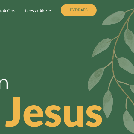
BYDRAES
tak Ons
Leesstukke
n
s
Jesus