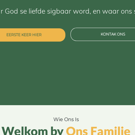
ar God se liefde sigbaar word, en waar ons 
KONTAK ONS
EERSTE KEER HIER
Wie Ons Is
Welkom by
Ons Familie